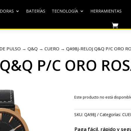
ADORAS
BATERÍAS
TECNOLOGÍA
HERRAMIENTAS
 DE PULSO
→
Q&Q
→
CUERO
→ QA98J-RELOJ Q&Q P/C ORO RO
 Q&Q P/C ORO ROS
Este producto no está disponib
SKU:
QA98J
Categorías:
CUE
Paga fácil, rápido y seg