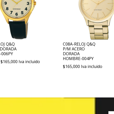
LOJ Q&Q
C08A-RELOJ Q&Q
A DORADA
P/M ACERO
-006PY
DORADA
HOMBRE-004PY
Rango
$
165,000
Iva incluido
$
165,000
Iva incluido
de
precios:
desde
$98,500
hasta
$165,000