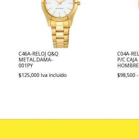
C46A-RELOJ Q&Q
C04A-RE
METAL.DAMA-
P/C CAJ
001PY
HOMBRE
$
125,000
Iva incluido
$
98,500
-